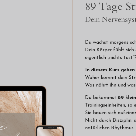
89 Tage St
Dein Nervensyst
Du wachst morgens sc
Dein Körper fühlt sich
eigentlich „nichts tust“
In diesem Kurs gehen
Woher kommt dein Stre
Was nährt ihn und was
Du bekommst
89 klei
Trainingseinheiten, so 
Sie bauen sich aufeinan
Nicht durch Disziplin,
natürlichen Rhythmus.