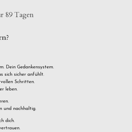
E
ur 89 Tagen
rn?
m. Dein Gedankensystem.
 sich sicher anfühlt.
vollen Schritten.
er leben.
eren.
m und nachhaltig.
ch dich.
vertrauen.