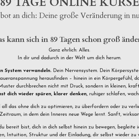
89 TAGE ONLINE KURS
ot an dich: Deine große Veränderung in n
s kann sich in 89 Tagen schon groß ände
Ganz ehrlich: Alles.
In dir und dadurch in der Welt um dich herum.
in System verwandeln.
Dein Nervensystem. Dein Körpersyste
ueranspannung herausfinden – hinein in ein Körpergefühl, das
uster durchbrechen nicht mit Druck, sondern in kleinen, kraft
st dich wieder spüren, klarer denken,
ruhiger schlafen, wach
all das ohne dich zu optimieren, zu überfordern oder zu verli
 Zeitraum, in dem dein Inneres neue Wege lernt. Sanft, wirksa
 bereit bist, dich in dich selbst hinein zu bewegen, begleite i
n, Intuition, Struktur und der Einladung, dir selbst wieder zu 