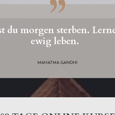
st du morgen sterben. Lerne
ewig leben.
MAHATMA GANDHI